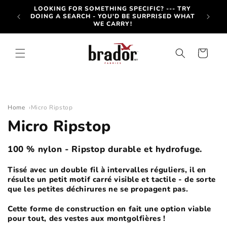
et
SUS DE
LOOKING FOR SOMETHING SPECIFIC? --- TRY
passer
FFICIEL
DOING A SEARCH - YOU'D BE SURPRISED WHAT
au
LES
WE CARRY!
contenu
Panier
Home
Micro Ripstop
C
Micro Ripstop
o
100 % nylon - Ripstop durable et hydrofuge.
l
Tissé avec un double fil à intervalles réguliers, il en
résulte un petit motif carré visible et tactile - de sorte
l
que les petites déchirures ne se propagent pas.
e
Cette forme de construction en fait une option viable
pour tout, des vestes aux montgolfières !
c